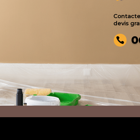
e
Contacte
devis gr
0
