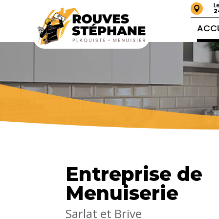
L

2
ACCU
Entreprise de
Menuiserie
Sarlat et Brive