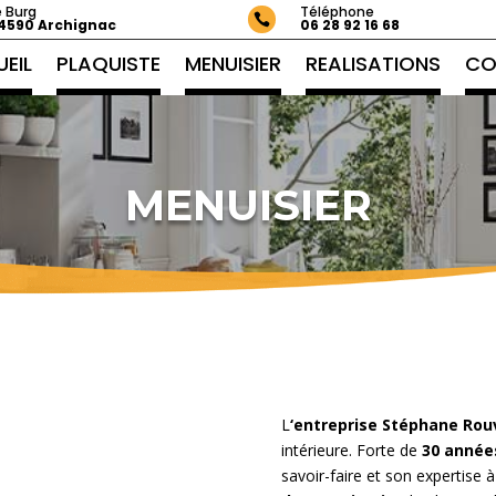
e Burg
Téléphone

4590 Archignac
06 28 92 16 68
EIL
PLAQUISTE
MENUISIER
RÉALISATIONS
CO
MENUISIER
P
L
‘entreprise Stéphane Rou
l
intérieure. Forte de
30 année
a
savoir-faire et son expertise à