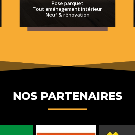
t
Pose parquet
Tout aménagement intérieur
r
Neuf & rénovation
e
p
r
i
s
e
p
l
a
q
NOS PARTENAIRES
u
i
s
t
e