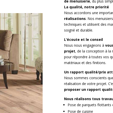
de menuiserie
, du plus simp
q
La qualité, notre priorité
u
Nous accordons une importanc
i
réalisations
. Nos menuisier
s
techniques et utilisent des ma
t
soigné et durable.
e
L’écoute et le conseil
P
Nous nous engageons à
vous
l
projet
, de la conception à la
â
pour répondre à toutes vos qu
matériaux et des finitions.
t
r
Un rapport qualité/prix att
i
Nous sommes conscients que 
e
réalisation de votre projet. C’
r
proposer un rapport qualité
P
Nous réalisons tous trava
Pose de parquets flottants
l
Pose de cuisine