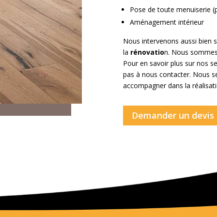
a
Pose de toute menuiserie (po
q
Aménagement intérieur
u
i
Nous intervenons aussi bien s
s
la
rénovatio
n. Nous sommes 
t
Pour en savoir plus sur nos s
e
pas à nous contacter. Nous s
a
accompagner dans la réalisati
u
t
Demander un devis
o
u
r
d
e
m
o
i